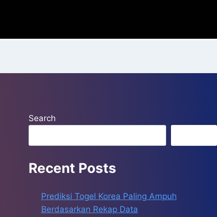
Search
Search
Recent Posts
Prediksi Togel Korea Paling Ampuh
Berdasarkan Rekap Data