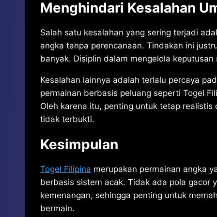
Menghindari Kesalahan 
Salah satu kesalahan yang sering terjadi a
angka tanpa perencanaan. Tindakan ini justru
banyak. Disiplin dalam mengelola keputusan 
Kesalahan lainnya adalah terlalu percaya pad
permainan berbasis peluang seperti Togel Fil
Oleh karena itu, penting untuk tetap realist
tidak terbukti.
Kesimpulan
Togel Filipina
merupakan permainan angka yan
berbasis sistem acak. Tidak ada pola gacor 
kemenangan, sehingga penting untuk mema
bermain.