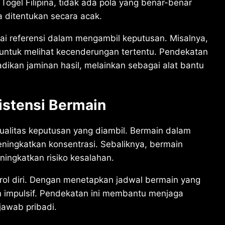
ogel Filipina, tidak ada pola yang benar-benar
 ditentukan secara acak.
ai referensi dalam mengambil keputusan. Misalnya,
untuk melihat kecenderungan tertentu. Pendekatan
jadikan jaminan hasil, melainkan sebagai alat bantu
stensi Bermain
ualitas keputusan yang diambil. Bermain dalam
ingkatkan konsentrasi. Sebaliknya, bermain
ningkatkan risiko kesalahan.
trol diri. Dengan menetapkan jadwal bermain yang
n impulsif. Pendekatan ini membantu menjaga
jawab pribadi.