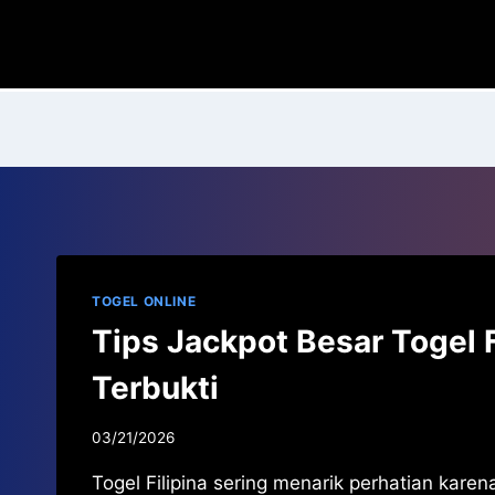
Skip
to
content
TOGEL ONLINE
Tips Jackpot Besar Togel F
Terbukti
03/21/2026
Togel Filipina sering menarik perhatian kare