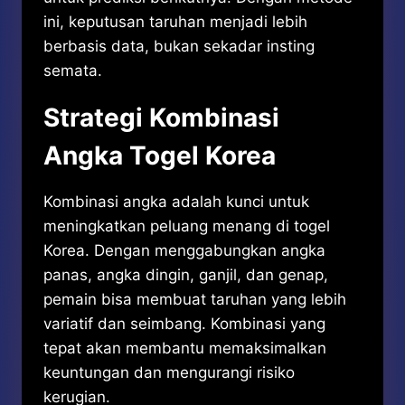
ini, keputusan taruhan menjadi lebih
berbasis data, bukan sekadar insting
semata.
Strategi Kombinasi
Angka Togel Korea
Kombinasi angka adalah kunci untuk
meningkatkan peluang menang di togel
Korea. Dengan menggabungkan angka
panas, angka dingin, ganjil, dan genap,
pemain bisa membuat taruhan yang lebih
variatif dan seimbang. Kombinasi yang
tepat akan membantu memaksimalkan
keuntungan dan mengurangi risiko
kerugian.