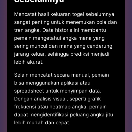
Mencatat hasil keluaran togel sebelumnya
sangat penting untuk menemukan pola dan
tren angka. Data historis ini membantu
pemain mengetahui angka mana yang
sering muncul dan mana yang cenderung
jarang keluar, sehingga prediksi menjadi
lebih akurat.
Selain mencatat secara manual, pemain
bisa menggunakan aplikasi atau
spreadsheet untuk menyimpan data.
Dengan analisis visual, seperti grafik
frekuensi atau heatmap angka, pemain
dapat mengidentifikasi peluang angka jitu
lebih mudah dan cepat.