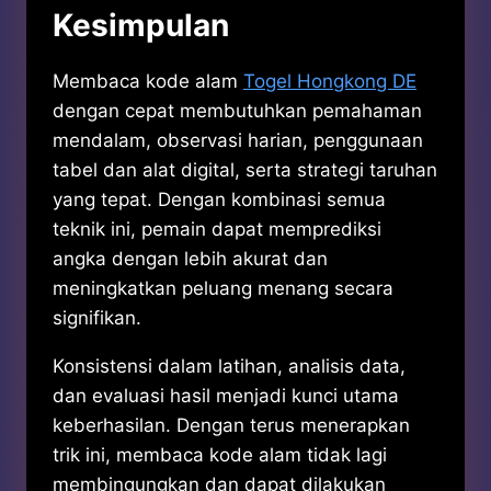
Kesimpulan
Membaca kode alam
Togel Hongkong DE
dengan cepat membutuhkan pemahaman
mendalam, observasi harian, penggunaan
tabel dan alat digital, serta strategi taruhan
yang tepat. Dengan kombinasi semua
teknik ini, pemain dapat memprediksi
angka dengan lebih akurat dan
meningkatkan peluang menang secara
signifikan.
Konsistensi dalam latihan, analisis data,
dan evaluasi hasil menjadi kunci utama
keberhasilan. Dengan terus menerapkan
trik ini, membaca kode alam tidak lagi
membingungkan dan dapat dilakukan