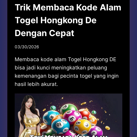
Trik Membaca Kode Alam
Togel Hongkong De
Dengan Cepat
03/30/2026
Membaca kode alam Togel Hongkong DE
bisa jadi kunci meningkatkan peluang
kemenangan bagi pecinta togel yang ingin
hasil lebih akurat.