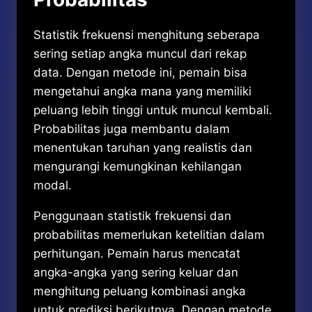
Statistik frekuensi menghitung seberapa
sering setiap angka muncul dari rekap
data. Dengan metode ini, pemain bisa
mengetahui angka mana yang memiliki
peluang lebih tinggi untuk muncul kembali.
Probabilitas juga membantu dalam
menentukan taruhan yang realistis dan
mengurangi kemungkinan kehilangan
modal.
Penggunaan statistik frekuensi dan
probabilitas memerlukan ketelitian dalam
perhitungan. Pemain harus mencatat
angka-angka yang sering keluar dan
menghitung peluang kombinasi angka
untuk prediksi berikutnya. Dengan metode