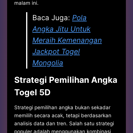
malam ini.
Baca Juga:
Pola
Angka Jitu Untuk
Meraih Kemenangan
Jackpot Togel
Mongolia
Strategi Pemilihan Angka
Togel 5D
Strategi pemilihan angka bukan sekadar
memilih secara acak, tetapi berdasarkan
analisis data dan tren. Salah satu strategi
populer adalah menggunakan kombinasi