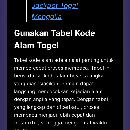
Jackpot Togel
Mongolia
Gunakan Tabel Kode
Alam Togel
Tabel kode alam adalah alat penting untuk
mempercepat proses membaca. Tabel ini
berisi daftar kode alam beserta angka
yang diasosiasikan. Pemain dapat
langsung mencocokkan kejadian alam
dengan angka yang tepat. Dengan tabel
yang lengkap dan diperbarui, proses
membaca menjadi lebih cepat dan
terstruktur, sehingga menghemat waktu