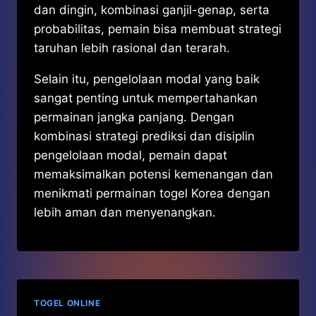
dan dingin, kombinasi ganjil-genap, serta
probabilitas, pemain bisa membuat strategi
taruhan lebih rasional dan terarah.
Selain itu, pengelolaan modal yang baik
sangat penting untuk mempertahankan
permainan jangka panjang. Dengan
kombinasi strategi prediksi dan disiplin
pengelolaan modal, pemain dapat
memaksimalkan potensi kemenangan dan
menikmati permainan togel Korea dengan
lebih aman dan menyenangkan.
TOGEL ONLINE