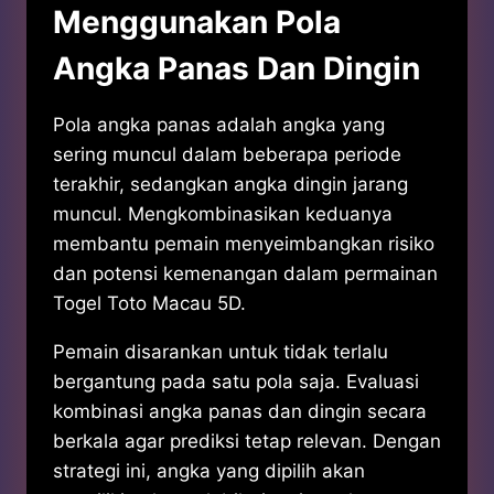
Menggunakan Pola
Angka Panas Dan Dingin
Pola angka panas adalah angka yang
sering muncul dalam beberapa periode
terakhir, sedangkan angka dingin jarang
muncul. Mengkombinasikan keduanya
membantu pemain menyeimbangkan risiko
dan potensi kemenangan dalam permainan
Togel Toto Macau 5D.
Pemain disarankan untuk tidak terlalu
bergantung pada satu pola saja. Evaluasi
kombinasi angka panas dan dingin secara
berkala agar prediksi tetap relevan. Dengan
strategi ini, angka yang dipilih akan