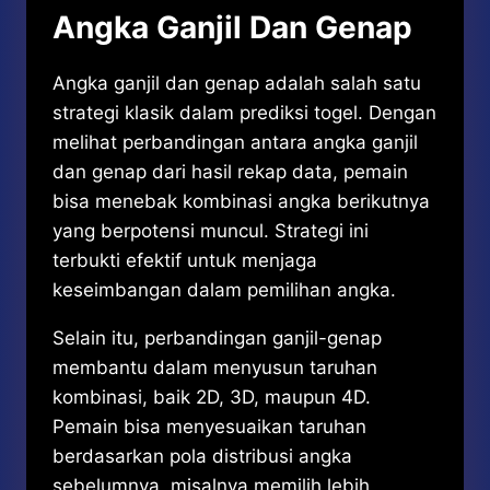
Angka Ganjil Dan Genap
Angka ganjil dan genap adalah salah satu
strategi klasik dalam prediksi togel. Dengan
melihat perbandingan antara angka ganjil
dan genap dari hasil rekap data, pemain
bisa menebak kombinasi angka berikutnya
yang berpotensi muncul. Strategi ini
terbukti efektif untuk menjaga
keseimbangan dalam pemilihan angka.
Selain itu, perbandingan ganjil-genap
membantu dalam menyusun taruhan
kombinasi, baik 2D, 3D, maupun 4D.
Pemain bisa menyesuaikan taruhan
berdasarkan pola distribusi angka
sebelumnya, misalnya memilih lebih