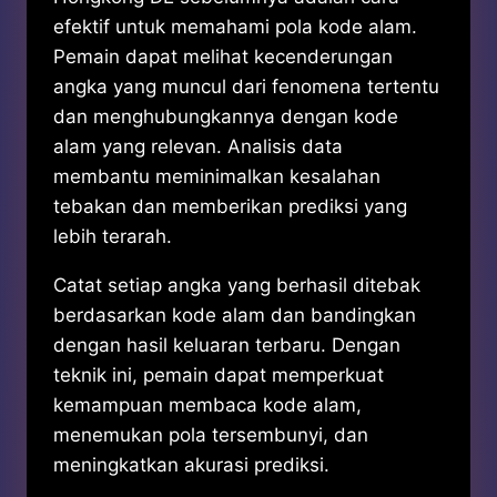
efektif untuk memahami pola kode alam.
Pemain dapat melihat kecenderungan
angka yang muncul dari fenomena tertentu
dan menghubungkannya dengan kode
alam yang relevan. Analisis data
membantu meminimalkan kesalahan
tebakan dan memberikan prediksi yang
lebih terarah.
Catat setiap angka yang berhasil ditebak
berdasarkan kode alam dan bandingkan
dengan hasil keluaran terbaru. Dengan
teknik ini, pemain dapat memperkuat
kemampuan membaca kode alam,
menemukan pola tersembunyi, dan
meningkatkan akurasi prediksi.