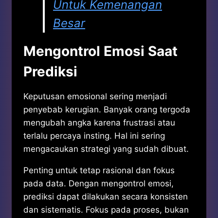
Untuk Kemenangan
Besar
Mengontrol Emosi Saat
Prediksi
Keputusan emosional sering menjadi
penyebab kerugian. Banyak orang tergoda
mengubah angka karena frustrasi atau
terlalu percaya insting. Hal ini sering
mengacaukan strategi yang sudah dibuat.
Penting untuk tetap rasional dan fokus
pada data. Dengan mengontrol emosi,
prediksi dapat dilakukan secara konsisten
dan sistematis. Fokus pada proses, bukan