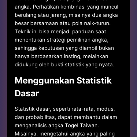
angka. Perhatikan kombinasi yang muncul
berulang atau jarang, misalnya dua angka
besar bersamaan atau pola naik-turun.
Teknik ini bisa menjadi panduan saat
menentukan strategi pemilihan angka,
sehingga keputusan yang diambil bukan
hanya berdasarkan insting, melainkan
didukung oleh bukti statistik yang nyata.
Menggunakan Statistik
Dasar
Statistik dasar, seperti rata-rata, modus,
dan probabilitas, dapat membantu dalam
menganalisis angka Togel Taiwan.
Misalnya, mengetahui angka yang paling