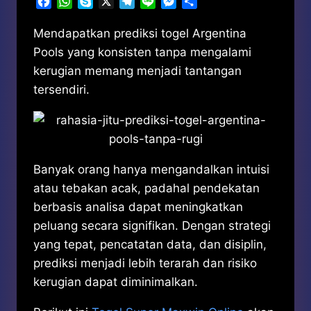
Facebook
WhatsApp
Skype
X
Telegram
Line
Messenger
Share
Mendapatkan prediksi togel Argentina
Pools yang konsisten tanpa mengalami
kerugian memang menjadi tantangan
tersendiri.
Banyak orang hanya mengandalkan intuisi
atau tebakan acak, padahal pendekatan
berbasis analisa dapat meningkatkan
peluang secara signifikan. Dengan strategi
yang tepat, pencatatan data, dan disiplin,
prediksi menjadi lebih terarah dan risiko
kerugian dapat diminimalkan.