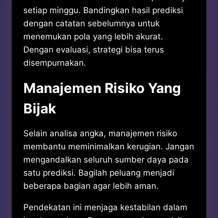
setiap minggu. Bandingkan hasil prediksi
dengan catatan sebelumnya untuk
menemukan pola yang lebih akurat.
Dengan evaluasi, strategi bisa terus
disempurnakan.
Manajemen Risiko Yang
Bijak
Selain analisa angka, manajemen risiko
membantu meminimalkan kerugian. Jangan
mengandalkan seluruh sumber daya pada
satu prediksi. Bagilah peluang menjadi
beberapa bagian agar lebih aman.
Pendekatan ini menjaga kestabilan dalam