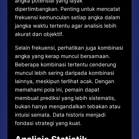
angka potensial yang layak
dipertimbangkan. Penting untuk mencatat
frekuensi kemunculan setiap angka dalam
jangka waktu tertentu agar analisis lebih
akurat dan objektif.
Selain frekuensi, perhatikan juga kombinasi
angka yang kerap muncul bersamaan.
Beberapa kombinasi tertentu cenderung
muncul lebih sering daripada kombinasi
lainnya, meskipun terlihat acak. Dengan
memahami pola ini, pemain dapat
membuat prediksi yang lebih sistematis,
bukan hanya mengandalkan tebakan atau
intuisi semata. Data historis menjadi
fondasi strategi yang kuat.