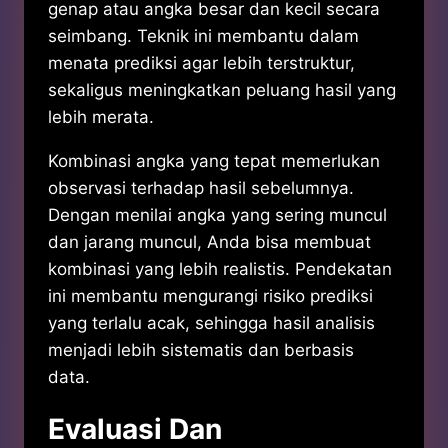
genap atau angka besar dan kecil secara
seimbang. Teknik ini membantu dalam
menata prediksi agar lebih terstruktur,
sekaligus meningkatkan peluang hasil yang
lebih merata.
Kombinasi angka yang tepat memerlukan
observasi terhadap hasil sebelumnya.
Dengan menilai angka yang sering muncul
dan jarang muncul, Anda bisa membuat
kombinasi yang lebih realistis. Pendekatan
ini membantu mengurangi risiko prediksi
yang terlalu acak, sehingga hasil analisis
menjadi lebih sistematis dan berbasis
data.
Evaluasi Dan