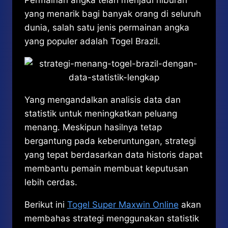
Permainan angka telah menjadi hiburan
yang menarik bagi banyak orang di seluruh
dunia, salah satu jenis permainan angka
yang populer adalah Togel Brazil.
Yang mengandalkan analisis data dan
statistik untuk meningkatkan peluang
menang. Meskipun hasilnya tetap
bergantung pada keberuntungan, strategi
yang tepat berdasarkan data historis dapat
membantu pemain membuat keputusan
lebih cerdas.
Berikut ini
Togel Super Maxwin Online
akan
membahas strategi menggunakan statistik