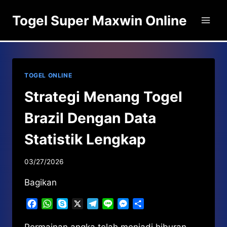
Skip
Togel Super Maxwin Online
to
content
TOGEL ONLINE
Strategi Menang Togel
Brazil Dengan Data
Statistik Lengkap
03/27/2026
Bagikan
Facebook
WhatsApp
Skype
X
Telegram
Line
Messenger
Share