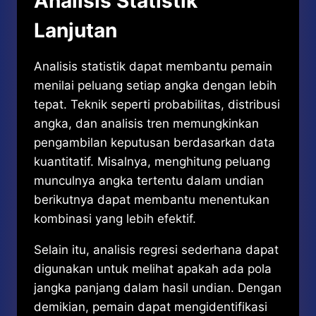
Analisis Statistik
Lanjutan
Analisis statistik dapat membantu pemain
menilai peluang setiap angka dengan lebih
tepat. Teknik seperti probabilitas, distribusi
angka, dan analisis tren memungkinkan
pengambilan keputusan berdasarkan data
kuantitatif. Misalnya, menghitung peluang
munculnya angka tertentu dalam undian
berikutnya dapat membantu menentukan
kombinasi yang lebih efektif.
Selain itu, analisis regresi sederhana dapat
digunakan untuk melihat apakah ada pola
jangka panjang dalam hasil undian. Dengan
demikian, pemain dapat mengidentifikasi