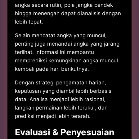
angka secara rutin, pola jangka pendek
hingga menengah dapat dianalisis dengan
lebih tepat.
Selain mencatat angka yang muncul,
penting juga menandai angka yang jarang
terlihat. Informasi ini membantu
memprediksi kemungkinan angka muncul
kembali pada hari berikutnya.
Dengan strategi pengamatan harian,
keputusan yang diambil lebih berbasis
data. Analisa menjadi lebih rasional,
langkah permainan lebih terukur, dan
prediksi menjadi lebih terarah.
Evaluasi & Penyesuaian