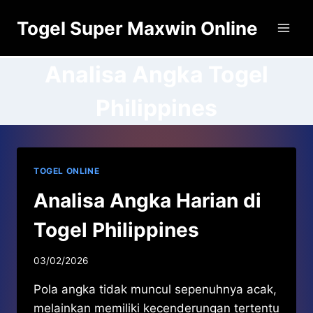
Skip
Togel Super Maxwin Online
to
content
Analisa Angka Togel
Philippines
TOGEL ONLINE
Analisa Angka Harian di
Togel Philippines
03/02/2026
Pola angka tidak muncul sepenuhnya acak,
melainkan memiliki kecenderungan tertentu