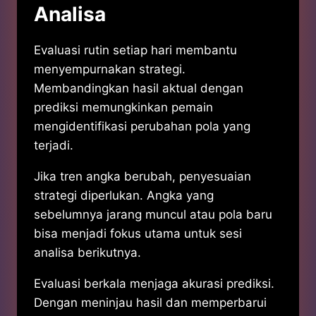
Analisa
Evaluasi rutin setiap hari membantu
menyempurnakan strategi.
Membandingkan hasil aktual dengan
prediksi memungkinkan pemain
mengidentifikasi perubahan pola yang
terjadi.
Jika tren angka berubah, penyesuaian
strategi diperlukan. Angka yang
sebelumnya jarang muncul atau pola baru
bisa menjadi fokus utama untuk sesi
analisa berikutnya.
Evaluasi berkala menjaga akurasi prediksi.
Dengan meninjau hasil dan memperbarui