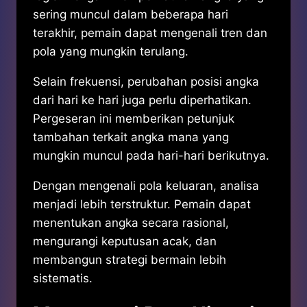
sering muncul dalam beberapa hari
terakhir, pemain dapat mengenali tren dan
pola yang mungkin terulang.
Selain frekuensi, perubahan posisi angka
dari hari ke hari juga perlu diperhatikan.
Pergeseran ini memberikan petunjuk
tambahan terkait angka mana yang
mungkin muncul pada hari-hari berikutnya.
Dengan mengenali pola keluaran, analisa
menjadi lebih terstruktur. Pemain dapat
menentukan angka secara rasional,
mengurangi keputusan acak, dan
membangun strategi bermain lebih
sistematis.