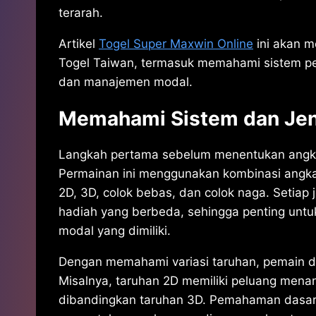
terarah.
Artikel
Togel Super Maxwin Online
ini akan m
Togel Taiwan, termasuk memahami sistem pe
dan manajemen modal.
Memahami Sistem dan Jen
Langkah pertama sebelum menentukan angk
Permainan ini menggunakan kombinasi angka 
2D, 3D, colok bebas, dan colok naga. Setiap
hadiah yang berbeda, sehingga penting unt
modal yang dimiliki.
Dengan memahami variasi taruhan, pemain dap
Misalnya, taruhan 2D memiliki peluang menang
dibandingkan taruhan 3D. Pemahaman dasar