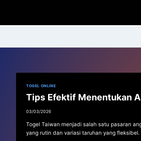
Skip
to
content
TOGEL ONLINE
Tips Efektif Menentukan A
03/03/2026
Togel Taiwan menjadi salah satu pasaran an
yang rutin dan variasi taruhan yang fleksibel.