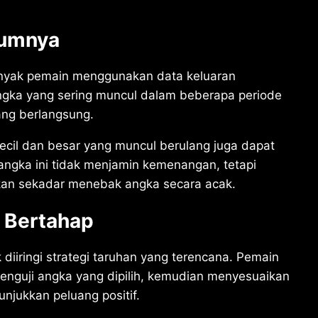
lumnya
banyak pemain menggunakan data keluaran
ngka yang sering muncul dalam beberapa periode
ang berlangsung.
ecil dan besar yang muncul berulang juga dapat
 angka ini tidak menjamin kemenangan, tetapi
gkan sekadar menebak angka secara acak.
 Bertahap
 diiringi strategi taruhan yang terencana. Pemain
enguji angka yang dipilih, kemudian menyesuaikan
njukkan peluang positif.