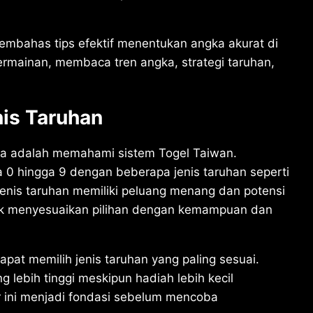
embahas tips efektif menentukan angka akurat di
rmainan, membaca tren angka, strategi taruhan,
is Taruhan
a adalah memahami sistem Togel Taiwan.
0 hingga 9 dengan beberapa jenis taruhan seperti
 jenis taruhan memiliki peluang menang dan potensi
uk menyesuaikan pilihan dengan kemampuan dan
at memilih jenis taruhan yang paling sesuai.
 lebih tinggi meskipun hadiah lebih kecil
 ini menjadi fondasi sebelum mencoba