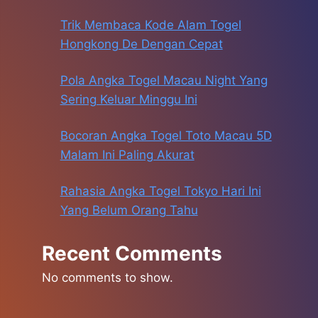
Trik Membaca Kode Alam Togel
Hongkong De Dengan Cepat
Pola Angka Togel Macau Night Yang
Sering Keluar Minggu Ini
Bocoran Angka Togel Toto Macau 5D
Malam Ini Paling Akurat
Rahasia Angka Togel Tokyo Hari Ini
Yang Belum Orang Tahu
Recent Comments
No comments to show.