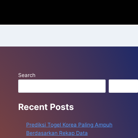
Search
Search
Recent Posts
Prediksi Togel Korea Paling Ampuh
Berdasarkan Rekap Data