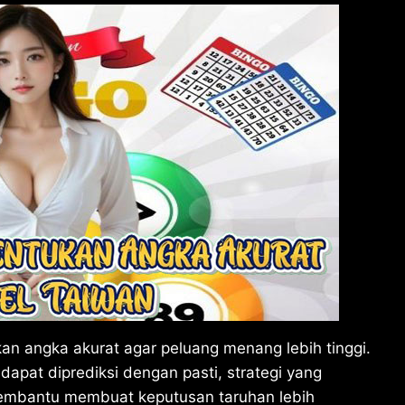
n angka akurat agar peluang menang lebih tinggi.
dapat diprediksi dengan pasti, strategi yang
 membantu membuat keputusan taruhan lebih