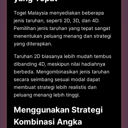
Togel Malaysia menyediakan beberapa
jenis taruhan, seperti 2D, 3D, dan 4D.
Pemilihan jenis taruhan yang tepat sangat
menentukan peluang menang dan strategi
yang diterapkan.
Taruhan 2D biasanya lebih mudah tembus
dibanding 4D, meskipun nilai hadiahnya
berbeda. Mengombinasikan jenis taruhan
secara seimbang sesuai modal dapat
membuat strategi lebih realistis dan
peluang menang lebih tinggi.
Menggunakan Strategi
Kombinasi Angka