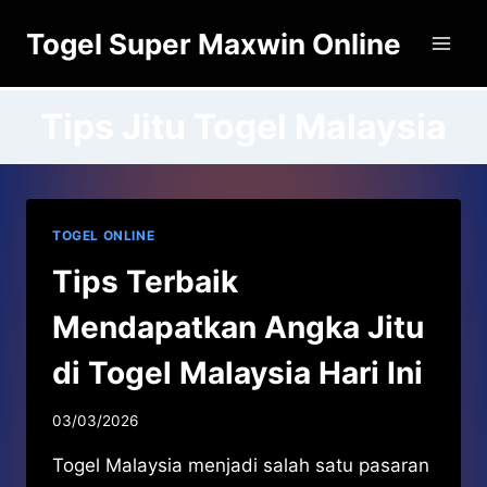
Skip
Togel Super Maxwin Online
to
content
Tips Jitu Togel Malaysia
TOGEL ONLINE
Tips Terbaik
Mendapatkan Angka Jitu
di Togel Malaysia Hari Ini
03/03/2026
Togel Malaysia menjadi salah satu pasaran