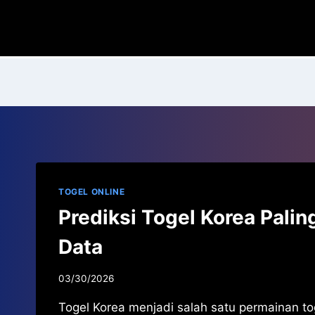
Skip
to
content
TOGEL ONLINE
Prediksi Togel Korea Pal
Data
03/30/2026
Togel Korea menjadi salah satu permainan to