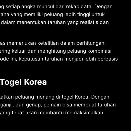
ing setiap angka muncul dari rekap data. Dengan
na yang memiliki peluang lebih tinggi untuk
 dalam menentukan taruhan yang realistis dan
tas memerlukan ketelitian dalam perhitungan.
ring keluar dan menghitung peluang kombinasi
ode ini, keputusan taruhan menjadi lebih berbasis
Togel Korea
katkan peluang menang di togel Korea. Dengan
ganjil, dan genap, pemain bisa membuat taruhan
si yang tepat akan membantu memaksimalkan