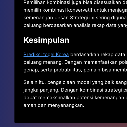
Pemilihan kombinasi juga bisa disesuaikan d
memilih kombinasi konservatif untuk menjag
kemenangan besar. Strategi ini sering digu
peluang berdasarkan analisis rekap data ya
Kesimpulan
Prediksi togel Korea
berdasarkan rekap data 
peluang menang. Dengan memanfaatkan pola 
genap, serta probabilitas, pemain bisa membu
Selain itu, pengelolaan modal yang baik sa
jangka panjang. Dengan kombinasi strategi p
dapat memaksimalkan potensi kemenangan d
aman dan menyenangkan.