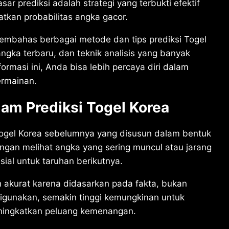
r prediksi adalah strategi yang terbukti efektif
kan probabilitas angka gacor.
embahas berbagai metode dan tips prediksi Togel
angka terbaru, dan teknik analisis yang banyak
ormasi ini, Anda bisa lebih percaya diri dalam
ermainan.
am Prediksi Togel Korea
togel Korea sebelumnya yang disusun dalam bentuk
engan melihat angka yang sering muncul atau jarang
ial untuk taruhan berikutnya.
ih akurat karena didasarkan pada fakta, bukan
igunakan, semakin tinggi kemungkinan untuk
ningkatkan peluang kemenangan.