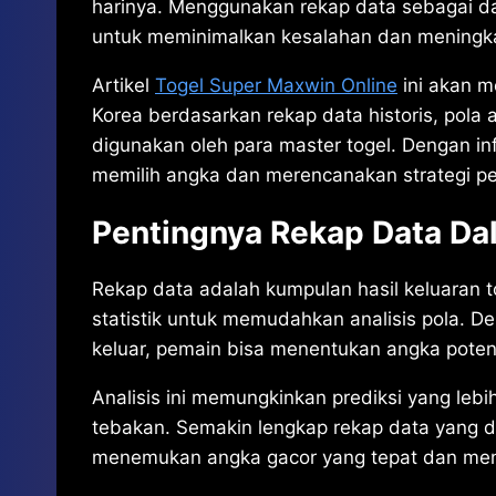
harinya. Menggunakan rekap data sebagai dasa
untuk meminimalkan kesalahan dan meningkat
Artikel
Togel Super Maxwin Online
ini akan m
Korea berdasarkan rekap data historis, pola 
digunakan oleh para master togel. Dengan inf
memilih angka dan merencanakan strategi p
Pentingnya Rekap Data Dal
Rekap data adalah kumpulan hasil keluaran 
statistik untuk memudahkan analisis pola. D
keluar, pemain bisa menentukan angka potens
Analisis ini memungkinkan prediksi yang leb
tebakan. Semakin lengkap rekap data yang d
menemukan angka gacor yang tepat dan me