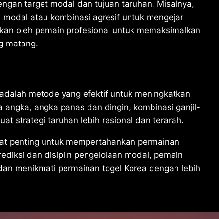
engan target modal dan tujuan taruhan. Misalnya,
a modal atau kombinasi agresif untuk mengejar
nakan oleh pemain profesional untuk memaksimalkan
ng matang.
adalah metode yang efektif untuk meningkatkan
angka, angka panas dan dingin, kombinasi ganjil-
at strategi taruhan lebih rasional dan terarah.
ngat penting untuk mempertahankan permainan
rediksi dan disiplin pengelolaan modal, pemain
an menikmati permainan togel Korea dengan lebih