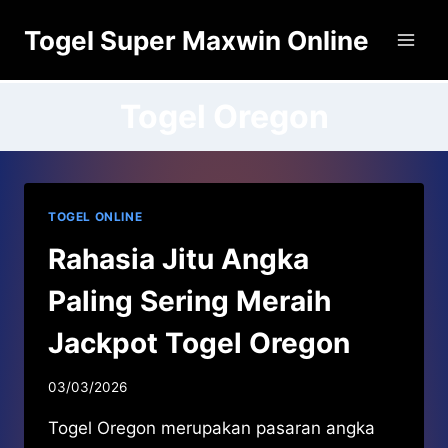
Skip
Togel Super Maxwin Online
to
content
Togel Oregon
TOGEL ONLINE
Rahasia Jitu Angka
Paling Sering Meraih
Jackpot Togel Oregon
03/03/2026
Togel Oregon merupakan pasaran angka