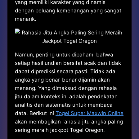
yang memiliki karakter yang dinamis
dengan peluang kemenangan yang sangat
menarik.
Namun, penting untuk dipahami bahwa
setiap hasil undian bersifat acak dan tidak
dapat diprediksi secara pasti. Tidak ada
angka yang benar-benar dijamin akan
menang. Yang dimaksud dengan rahasia
jitu dalam konteks ini adalah pendekatan
analitis dan sistematis untuk membaca
data. Berikut ini
Togel Super Maxwin Online
akan membagikan rahasia jitu angka paling
sering meraih jackpot Togel Oregon.