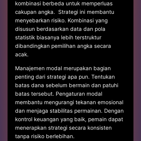
kombinasi berbeda untuk memperluas
cakupan angka. Strategi ini membantu
menyebarkan risiko. Kombinasi yang
disusun berdasarkan data dan pola
statistik biasanya lebih terstruktur
dibandingkan pemilihan angka secara
acak.
Manajemen modal merupakan bagian
penting dari strategi apa pun. Tentukan
batas dana sebelum bermain dan patuhi
batas tersebut. Pengaturan modal
membantu mengurangi tekanan emosional
dan menjaga stabilitas permainan. Dengan
kontrol keuangan yang baik, pemain dapat
menerapkan strategi secara konsisten
tanpa risiko berlebihan.