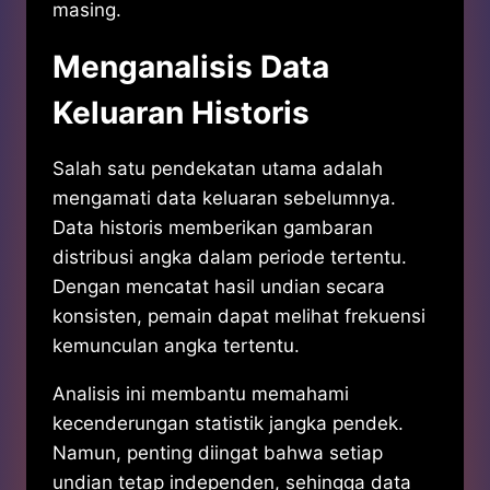
masing.
Menganalisis Data
Keluaran Historis
Salah satu pendekatan utama adalah
mengamati data keluaran sebelumnya.
Data historis memberikan gambaran
distribusi angka dalam periode tertentu.
Dengan mencatat hasil undian secara
konsisten, pemain dapat melihat frekuensi
kemunculan angka tertentu.
Analisis ini membantu memahami
kecenderungan statistik jangka pendek.
Namun, penting diingat bahwa setiap
undian tetap independen, sehingga data