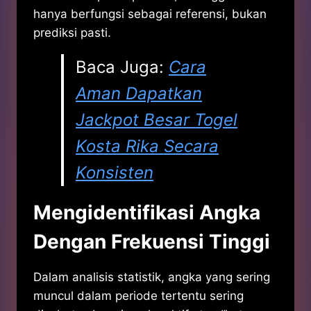
hanya berfungsi sebagai referensi, bukan
prediksi pasti.
Baca Juga:
Cara
Aman Dapatkan
Jackpot Besar Togel
Kosta Rika Secara
Konsisten
Mengidentifikasi Angka
Dengan Frekuensi Tinggi
Dalam analisis statistik, angka yang sering
muncul dalam periode tertentu sering