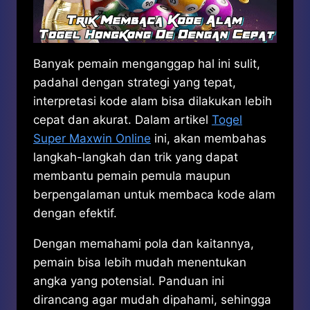
Banyak pemain menganggap hal ini sulit,
padahal dengan strategi yang tepat,
interpretasi kode alam bisa dilakukan lebih
cepat dan akurat. Dalam artikel
Togel
Super Maxwin Online
ini, akan membahas
langkah-langkah dan trik yang dapat
membantu pemain pemula maupun
berpengalaman untuk membaca kode alam
dengan efektif.
Dengan memahami pola dan kaitannya,
pemain bisa lebih mudah menentukan
angka yang potensial. Panduan ini
dirancang agar mudah dipahami, sehingga