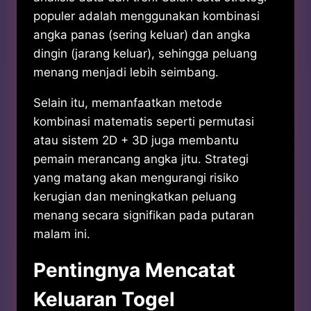
populer adalah menggunakan kombinasi
angka panas (sering keluar) dan angka
dingin (jarang keluar), sehingga peluang
menang menjadi lebih seimbang.
Selain itu, memanfaatkan metode
kombinasi matematis seperti permutasi
atau sistem 2D + 3D juga membantu
pemain merancang angka jitu. Strategi
yang matang akan mengurangi risiko
kerugian dan meningkatkan peluang
menang secara signifikan pada putaran
malam ini.
Pentingnya Mencatat
Keluaran Togel