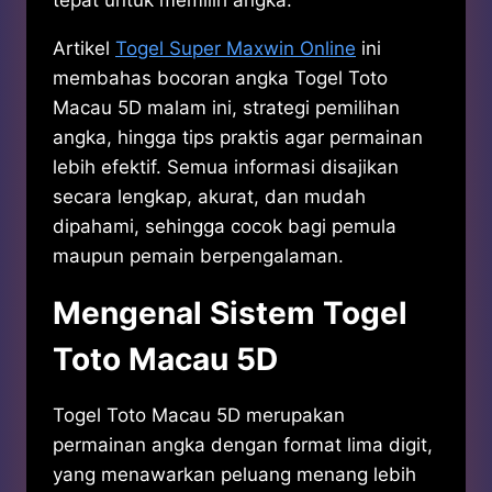
tepat untuk memilih angka.
Artikel
Togel Super Maxwin Online
ini
membahas bocoran angka Togel Toto
Macau 5D malam ini, strategi pemilihan
angka, hingga tips praktis agar permainan
lebih efektif. Semua informasi disajikan
secara lengkap, akurat, dan mudah
dipahami, sehingga cocok bagi pemula
maupun pemain berpengalaman.
Mengenal Sistem Togel
Toto Macau 5D
Togel Toto Macau 5D merupakan
permainan angka dengan format lima digit,
yang menawarkan peluang menang lebih