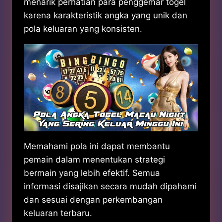
menarik perhatian para penggemar togel
karena karakteristik angka yang unik dan
pola keluaran yang konsisten.
Memahami pola ini dapat membantu
pemain dalam menentukan strategi
bermain yang lebih efektif. Semua
informasi disajikan secara mudah dipahami
dan sesuai dengan perkembangan
keluaran terbaru.