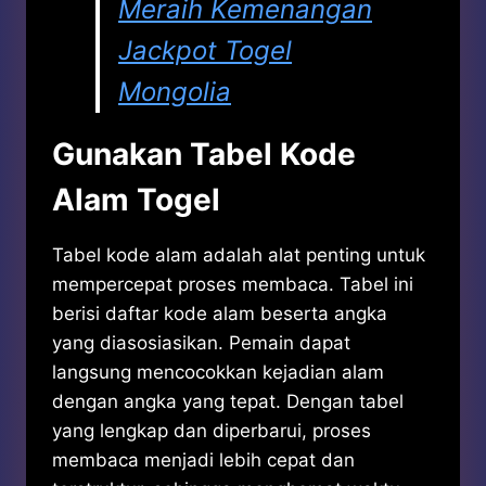
Meraih Kemenangan
Jackpot Togel
Mongolia
Gunakan Tabel Kode
Alam Togel
Tabel kode alam adalah alat penting untuk
mempercepat proses membaca. Tabel ini
berisi daftar kode alam beserta angka
yang diasosiasikan. Pemain dapat
langsung mencocokkan kejadian alam
dengan angka yang tepat. Dengan tabel
yang lengkap dan diperbarui, proses
membaca menjadi lebih cepat dan