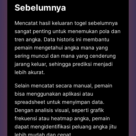
Sebelumnya
Mencatat hasil keluaran togel sebelumnya
sangat penting untuk menemukan pola dan
tren angka. Data historis ini membantu
pemain mengetahui angka mana yang
sering muncul dan mana yang cenderung
jarang keluar, sehingga prediksi menjadi
lebih akurat.
Selain mencatat secara manual, pemain
bisa menggunakan aplikasi atau
spreadsheet untuk menyimpan data.
Dengan analisis visual, seperti grafik
frekuensi atau heatmap angka, pemain
dapat mengidentifikasi peluang angka jitu
lebih mudah dan cepat.