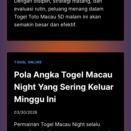
Dengan disiplin, strategi matang, dan
evaluasi rutin, peluang menang dalam
Togel Toto Macau 5D malam ini akan
semakin besar dan efektif.
TOGEL ONLINE
Pola Angka Togel Macau
Night Yang Sering Keluar
Minggu Ini
03/30/2026
Permainan Togel Macau Night selalu