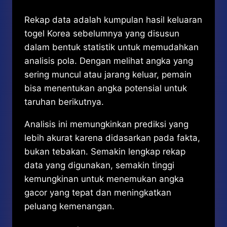
Rekap data adalah kumpulan hasil keluaran
togel Korea sebelumnya yang disusun
dalam bentuk statistik untuk memudahkan
analisis pola. Dengan melihat angka yang
sering muncul atau jarang keluar, pemain
bisa menentukan angka potensial untuk
taruhan berikutnya.
Analisis ini memungkinkan prediksi yang
lebih akurat karena didasarkan pada fakta,
bukan tebakan. Semakin lengkap rekap
data yang digunakan, semakin tinggi
kemungkinan untuk menemukan angka
gacor yang tepat dan meningkatkan
peluang kemenangan.