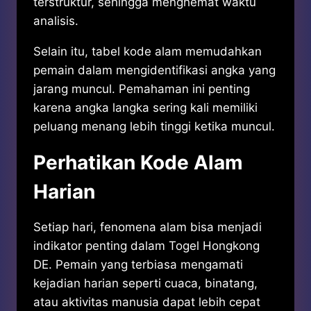
terstruktur, sehingga menghemat waktu
analisis.
Selain itu, tabel kode alam memudahkan
pemain dalam mengidentifikasi angka yang
jarang muncul. Pemahaman ini penting
karena angka langka sering kali memiliki
peluang menang lebih tinggi ketika muncul.
Perhatikan Kode Alam
Harian
Setiap hari, fenomena alam bisa menjadi
indikator penting dalam Togel Hongkong
DE. Pemain yang terbiasa mengamati
kejadian harian seperti cuaca, binatang,
atau aktivitas manusia dapat lebih cepat