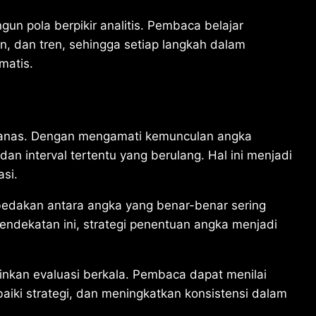
n pola berpikir analitis. Pembaca belajar
n, dan tren, sehingga setiap langkah dalam
matis.
a panas. Dengan mengamati kemunculan angka
n interval tertentu yang berulang. Hal ini menjadi
si.
dakan antara angka yang benar-benar sering
ndekatan ini, strategi penentuan angka menjadi
kinkan evaluasi berkala. Pembaca dapat menilai
iki strategi, dan meningkatkan konsistensi dalam