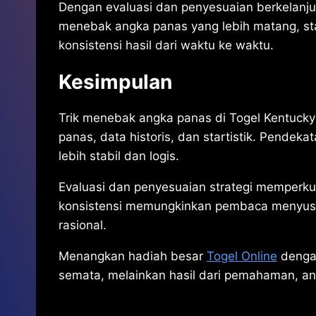
Dengan evaluasi dan penyesuaian berkela
menebak angka panas yang lebih matang, sta
konsistensi hasil dari waktu ke waktu.
Kesimpulan
Trik menebak angka panas di Togel Kentuc
panas, data historis, dan startistik. Pend
lebih stabil dan logis.
Evaluasi dan penyesuaian strategi memperkua
konsistensi memungkinkan pembaca menyusu
rasional.
Menangkan hadiah besar
Togel Online
dengan
semata, melainkan hasil dari pemahaman, anal