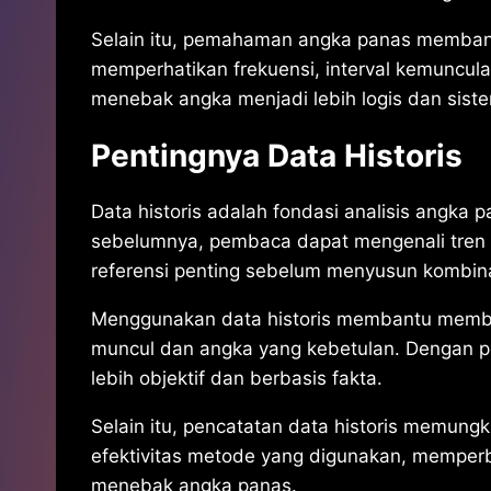
Selain itu, pemahaman angka panas membangu
memperhatikan frekuensi, interval kemuncula
menebak angka menjadi lebih logis dan siste
Pentingnya Data Historis
Data historis adalah fondasi analisis angk
sebelumnya, pembaca dapat mengenali tren da
referensi penting sebelum menyusun kombina
Menggunakan data historis membantu membe
muncul dan angka yang kebetulan. Dengan pe
lebih objektif dan berbasis fakta.
Selain itu, pencatatan data historis memung
efektivitas metode yang digunakan, memperba
menebak angka panas.