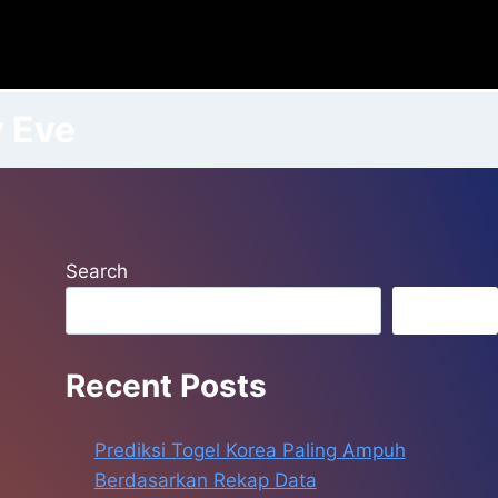
y Eve
Search
Search
Recent Posts
Prediksi Togel Korea Paling Ampuh
Berdasarkan Rekap Data