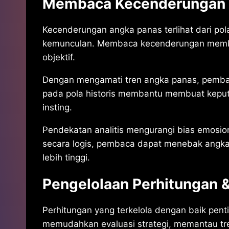
Membaca Kecenderungan 
Kecenderungan angka panas terlihat dari pol
kemunculan. Membaca kecenderungan membu
objektif.
Dengan mengamati tren angka panas, pembac
pada pola historis membantu membuat keputu
insting.
Pendekatan analitis mengurangi bias emos
secara logis, pembaca dapat menebak angka 
lebih tinggi.
Pengelolaan Perhitungan 
Perhitungan yang terkelola dengan baik penti
memudahkan evaluasi strategi, memantau tr