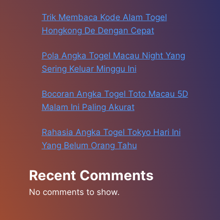
Trik Membaca Kode Alam Togel
Hongkong De Dengan Cepat
Pola Angka Togel Macau Night Yang
Sering Keluar Minggu Ini
Bocoran Angka Togel Toto Macau 5D
Malam Ini Paling Akurat
Rahasia Angka Togel Tokyo Hari Ini
Yang Belum Orang Tahu
Recent Comments
No comments to show.