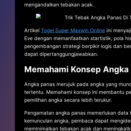
mengandalkan tebakan acak.
Artikel
Togel Super Maxwin Online
ini menyaj
Eve dengan memanfaatkan startistik, pola hi
pengembangan strategi berpikir logis dan bert
dapat dipertanggungjawabkan.
Memahami Konsep Angka 
Angka panas merujuk pada angka yang muncul
tertentu. Memahami konsep ini membantu pe
pemilihan angka secara lebih terukur.
Pengamatan angka panas memerlukan data hi
kemunculan angka, pembaca dapat mengidenti
meminimalkan tebakan acak dan meningkatkan