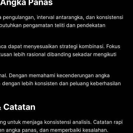
Angka Panas
a pengulangan, interval antarangka, dan konsistensi
tuhkan pengamatan teliti dan pendekatan
a dapat menyesuaikan strategi kombinasi. Fokus
san lebih rasional dibanding sekadar mengikuti
ional. Dengan memahami kecenderungan angka
dengan lebih konsisten dan peluang keberhasilan
& Catatan
ng untuk menjaga konsistensi analisis. Catatan rapi
en angka panas, dan memperbaiki kesalahan.