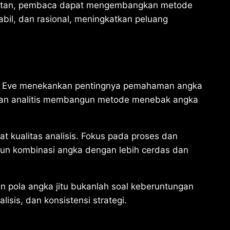
njutan, pembaca dapat mengembangkan metode
bil, dan rasional, meningkatkan peluang
ky Eve menekankan pentingnya pemahaman angka
ekatan analitis membangun metode menebak angka
t kualitas analisis. Fokus pada proses dan
n kombinasi angka dengan lebih cerdas dan
 pola angka jitu bukanlah soal keberuntungan
isis, dan konsistensi strategi.