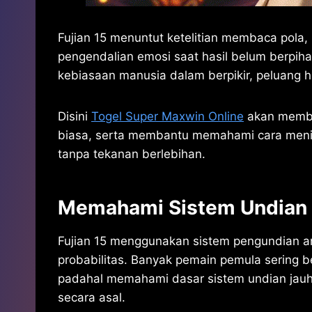
Fujian 15 menuntut ketelitian membaca pola
pengendalian emosi saat hasil belum berpih
kebiasaan manusia dalam berpikir, peluang ha
Disini
Togel Super Maxwin Online
akan membah
biasa, serta membantu memahami cara meni
tanpa tekanan berlebihan.
Memahami Sistem Undian F
Fujian 15 menggunakan sistem pengundian a
probabilitas. Banyak pemain pemula sering b
padahal memahami dasar sistem undian jauh
secara asal.