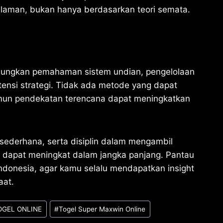
laman, bukan hanya berdasarkan teori semata.
abungkan pemahaman sistem undian, pengelolaan
tensi strategi. Tidak ada metode yang dapat
amun pendekatan terencana dapat meningkatkan
sederhana, serta disiplin dalam mengambil
l dapat meningkat dalam jangka panjang. Pantau
ndonesia, agar kamu selalu mendapatkan insight
aat.
OGEL ONLINE
#
Togel Super Maxwin Online