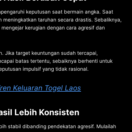
mpengaruhi keputusan saat bermain angka. Saat
meningkatkan taruhan secara drastis. Sebaliknya,
 mengejar kerugian dengan cara agresif dan
n. Jika target keuntungan sudah tercapai,
ncapai batas tertentu, sebaiknya berhenti untuk
putusan impulsif yang tidak rasional.
ren Keluaran Togel Laos
asil Lebih Konsisten
bih stabil dibanding pendekatan agresif. Mulailah