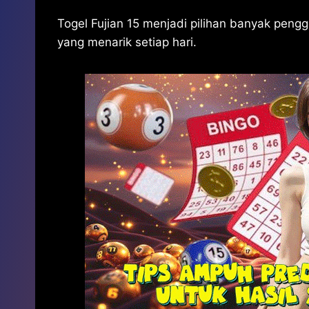
a
h
k
e
i
e
h
c
a
y
l
n
s
a
Togel Fujian 15 menjadi pilihan banyak pe
e
t
p
e
e
s
r
yang menarik setiap hari.
b
s
e
g
e
e
o
A
r
n
o
p
a
g
k
p
m
e
r