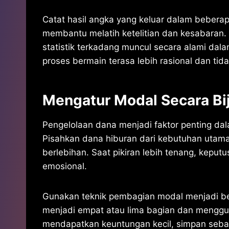
Catat hasil angka yang keluar dalam beberap
membantu melatih ketelitian dan kesabaran. 
statistik terkadang muncul secara alami dal
proses bermain terasa lebih rasional dan tid
Mengatur Modal Secara Bij
Pengelolaan dana menjadi faktor penting dal
Pisahkan dana hiburan dari kebutuhan utam
berlebihan. Saat pikiran lebih tenang, keput
emosional.
Gunakan teknik pembagian modal menjadi be
menjadi empat atau lima bagian dan menggu
mendapatkan keuntungan kecil, simpan seba