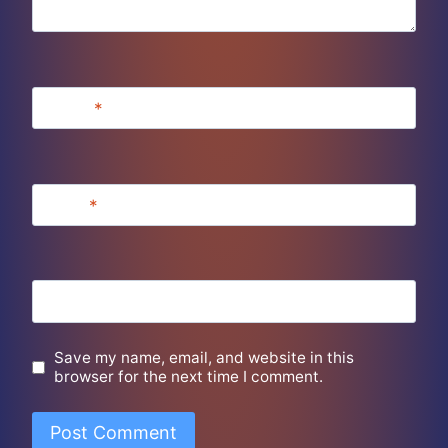
Name
*
Email
*
Website
Save my name, email, and website in this
browser for the next time I comment.