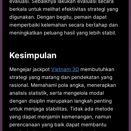
evaluasi. Sebaiknya lakukan evaluasi secara
berkala untuk melihat efektivitas strategi yang
digunakan. Dengan begitu, pemain dapat
memperbaiki kelemahan secara bertahap dan
meningkatkan peluang hasil yang lebih stabil.
Kesimpulan
Mengejar jackpot
Vietnam 3D
membutuhkan
strategi yang matang dan pendekatan yang
rasional. Memahami pola angka, menerapkan
analisis statistik, serta mengelola modal
dengan disiplin merupakan langkah penting
untuk menjaga stabilitas. Tidak ada metode
yang dapat menjamin kemenangan, namun
perencanaan yang baik dapat membantu