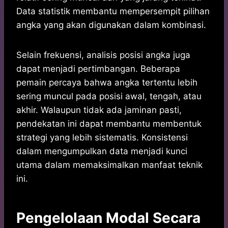
Data statistik membantu mempersempit pilihan
angka yang akan digunakan dalam kombinasi.
Selain frekuensi, analisis posisi angka juga
dapat menjadi pertimbangan. Beberapa
pemain percaya bahwa angka tertentu lebih
sering muncul pada posisi awal, tengah, atau
akhir. Walaupun tidak ada jaminan pasti,
pendekatan ini dapat membantu membentuk
strategi yang lebih sistematis. Konsistensi
dalam mengumpulkan data menjadi kunci
utama dalam memaksimalkan manfaat teknik
ini.
Pengelolaan Modal Secara