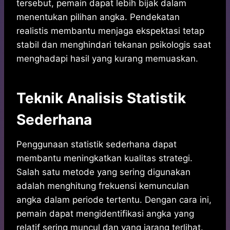
tersebut, pemain dapat lebih bijak dalam
menentukan pilihan angka. Pendekatan
realistis membantu menjaga ekspektasi tetap
stabil dan menghindari tekanan psikologis saat
menghadapi hasil yang kurang memuaskan.
Teknik Analisis Statistik
Sederhana
Penggunaan statistik sederhana dapat
membantu meningkatkan kualitas strategi.
Salah satu metode yang sering digunakan
adalah menghitung frekuensi kemunculan
angka dalam periode tertentu. Dengan cara ini,
pemain dapat mengidentifikasi angka yang
relatif sering muncul dan yang jarang terlihat.