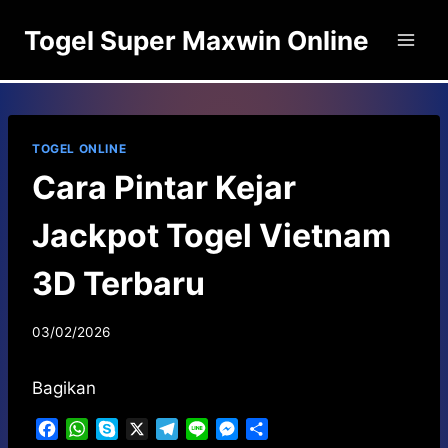
Skip
Togel Super Maxwin Online
to
content
TOGEL ONLINE
Cara Pintar Kejar
Jackpot Togel Vietnam
3D Terbaru
03/02/2026
Bagikan
F
W
S
X
T
L
M
S