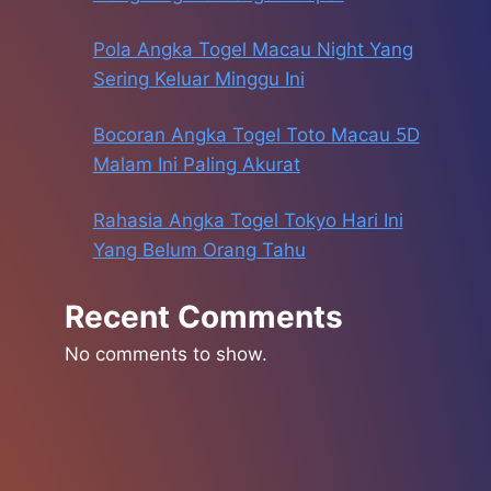
Pola Angka Togel Macau Night Yang
Sering Keluar Minggu Ini
Bocoran Angka Togel Toto Macau 5D
Malam Ini Paling Akurat
Rahasia Angka Togel Tokyo Hari Ini
Yang Belum Orang Tahu
Recent Comments
No comments to show.