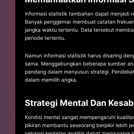
Informasi statistik tambahan dapat menjadi 
Banyak penggemar membuat catatan frekuens
jangka waktu tertentu. Data tersebut memba
periode tertentu.
Namun informasi statistik harus disaring den
sama. Menggabungkan beberapa sumber ana
pandang dalam menyusun strategi. Pendekat
dalam memilih angka.
Strategi Mental Dan Kesa
Kondisi mental sangat mempengaruhi kualit
pikiran membantu seseorang berpikir lebih j
sebagai kegiatan analitis dapat mengurangi t