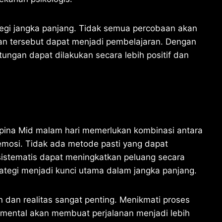
egi jangka panjang. Tidak semua percobaan akan
n tersebut dapat menjadi pembelajaran. Dengan
ungan dapat dilakukan secara lebih positif dan
lipina Mid malam hari memerlukan kombinasi antara
emosi. Tidak ada metode pasti yang dapat
stematis dapat meningkatkan peluang secara
ategi menjadi kunci utama dalam jangka panjang.
 dan realitas sangat penting. Menikmati proses
an mental akan membuat perjalanan menjadi lebih