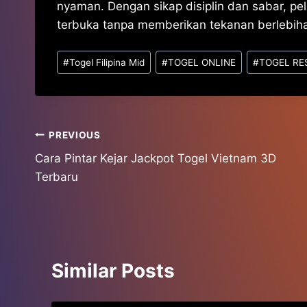
nyaman. Dengan sikap disiplin dan sabar, p
terbuka tanpa memberikan tekanan berlebiha
Post
#
Togel Filipina Mid
#
TOGEL ONLINE
#
TOGEL RE
Tags:
Post
PREVIOUS
Cara Pintar Kejar Jackpot Togel Vietnam 3D
navigation
Terbaru
Similar Posts