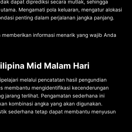
ak dapat diprediksi secara mutlak, sehingga
n utama. Mengamati pola keluaran, mengatur alokasi
ndasi penting dalam perjalanan jangka panjang.
 memberikan informasi menarik yang wajib Anda
lipina Mid Malam Hari
ipelajari melalui pencatatan hasil pengundian
oris membantu mengidentifikasi kecenderungan
 jarang terlihat. Pengamatan sederhana ini
an kombinasi angka yang akan digunakan.
atistik sederhana tetap dapat membantu menyusun