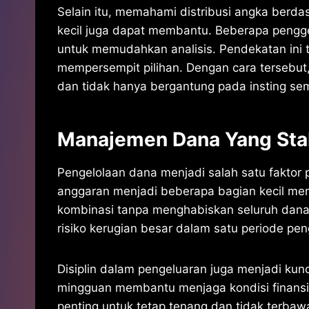
Selain itu, memahami distribusi angka berda
kecil juga dapat membantu. Beberapa peng
untuk memudahkan analisis. Pendekatan ini
mempersempit pilihan. Dengan cara tersebut,
dan tidak hanya bergantung pada insting se
Manajemen Dana Yang Stab
Pengelolaan dana menjadi salah satu faktor 
anggaran menjadi beberapa bagian kecil m
kombinasi tanpa menghabiskan seluruh dana 
risiko kerugian besar dalam satu periode pe
Disiplin dalam pengeluaran juga menjadi ku
mingguan membantu menjaga kondisi finansia
penting untuk tetap tenang dan tidak terba