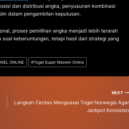
posisi dan distribusi angka, penyusunan kombinasi
siplin dalam pengambilan keputusan.
nal, proses pemilihan angka menjadi lebih terarah
soal keberuntungan, tetapi hasil dari strategi yang
OGEL ONLINE
#
Togel Super Maxwin Online
NEXT
Langkah Cerdas Menguasai Togel Norwegia Agar
Jackpot Konsisten