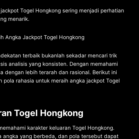
jackpot Togel Hongkong sering menjadi perhatian
ng menarik.
katan terbaik bukanlah sekadar mencari trik
sis analisis yang konsisten. Dengan memahami
 dengan lebih terarah dan rasional. Berikut ini
pola rahasia untuk meraih angka jackpot Togel
ran Togel Hongkong
memahami karakter keluaran Togel Hongkong.
ka angka yang berbeda, dan pola tersebut dapat