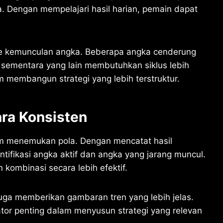
. Dengan mempelajari hasil harian, pemain dapat
tme kemunculan angka. Beberapa angka cenderung
 sementara yang lain membutuhkan siklus lebih
 membangun strategi yang lebih terstruktur.
ara Konsisten
m menemukan pola. Dengan mencatat hasil
tifikasi angka aktif dan angka yang jarang muncul.
kombinasi secara lebih efektif.
uga memberikan gambaran tren yang lebih jelas.
ator penting dalam menyusun strategi yang relevan