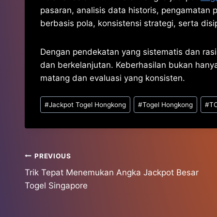
pasaran, analisis data historis, pengamatan 
berbasis pola, konsistensi strategi, serta di
Dengan pendekatan yang sistematis dan rasio
dan berkelanjutan. Keberhasilan bukan hanya 
matang dan evaluasi yang konsisten.
Post
#
Jackpot Togel Hongkong
#
Togel Hongkong
#
T
Tags:
Post
PREVIOUS
Trik Tepat Menemukan Angka Jackpot Besar
navigation
Togel Singapore