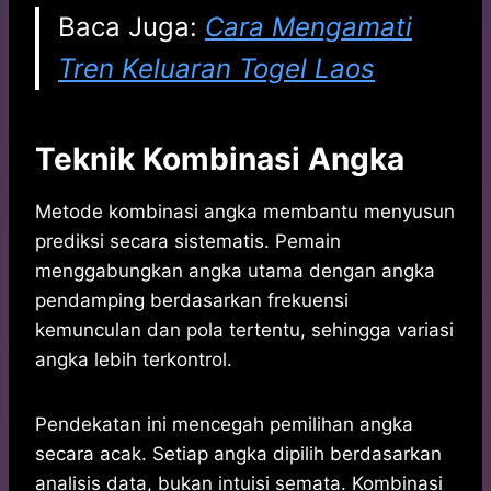
Baca Juga:
Cara Mengamati
Tren Keluaran Togel Laos
Teknik Kombinasi Angka
Metode kombinasi angka membantu menyusun
prediksi secara sistematis. Pemain
menggabungkan angka utama dengan angka
pendamping berdasarkan frekuensi
kemunculan dan pola tertentu, sehingga variasi
angka lebih terkontrol.
Pendekatan ini mencegah pemilihan angka
secara acak. Setiap angka dipilih berdasarkan
analisis data, bukan intuisi semata. Kombinasi