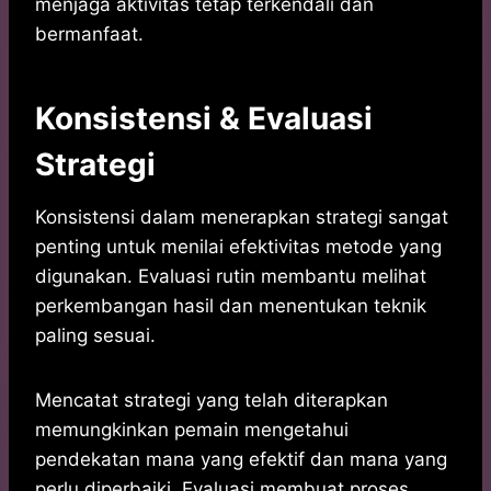
menjaga aktivitas tetap terkendali dan
bermanfaat.
Konsistensi & Evaluasi
Strategi
Konsistensi dalam menerapkan strategi sangat
penting untuk menilai efektivitas metode yang
digunakan. Evaluasi rutin membantu melihat
perkembangan hasil dan menentukan teknik
paling sesuai.
Mencatat strategi yang telah diterapkan
memungkinkan pemain mengetahui
pendekatan mana yang efektif dan mana yang
perlu diperbaiki. Evaluasi membuat proses