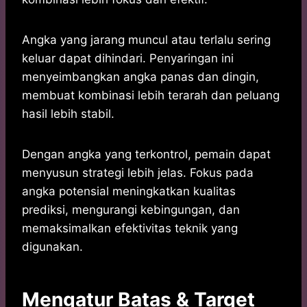
Angka yang jarang muncul atau terlalu sering
keluar dapat dihindari. Penyaringan ini
menyeimbangkan angka panas dan dingin,
membuat kombinasi lebih terarah dan peluang
hasil lebih stabil.
Dengan angka yang terkontrol, pemain dapat
menyusun strategi lebih jelas. Fokus pada
angka potensial meningkatkan kualitas
prediksi, mengurangi kebingungan, dan
memaksimalkan efektivitas teknik yang
digunakan.
Mengatur Batas & Target